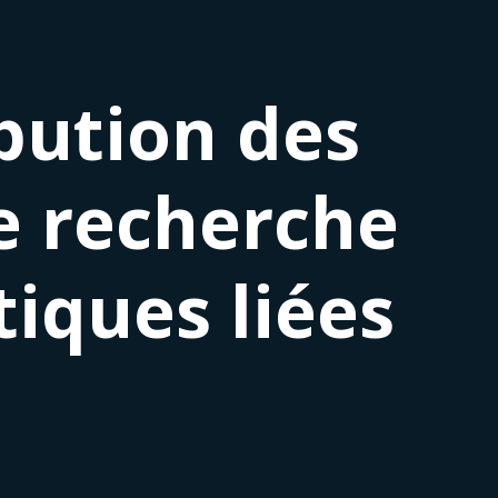
ibution des
e recherche
iques liées