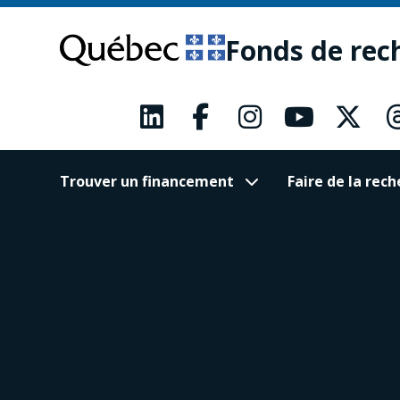
Passer
Passer
au
au
Fonds de rec
contenu
pied
principal
de
page
Trouver un financement
Faire de la re