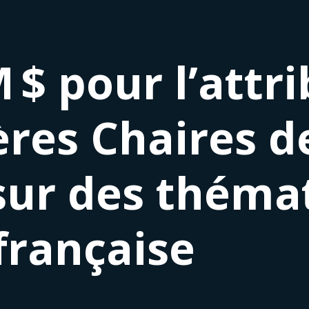
M $ pour l’attr
ères Chaires d
ur des thémat
française