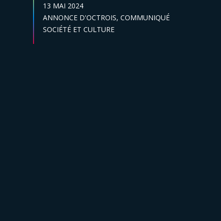
DATE DE PUBLICATION :
13 MAI 2024
Catégories :
ANNONCE D'OCTROIS,
COMMUNIQUÉ
Secteur :
SOCIÉTÉ ET CULTURE