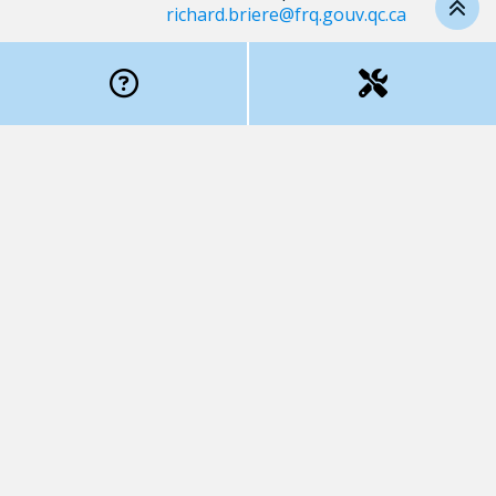
richard.briere@frq.gouv.qc.ca
Pour toute question concernant
l’Oncopole :
Gestionnaire de projet
Maxime Dumais
mdumais@oncopole.ca
CONTEXTE
L’Oncopole souhaite travailler en partenariat avec
les acteurs clés du milieu afin de développer les
meilleures approches pour optimiser l’intégration de
produits, procédés ou modes organisationnels
innovants en cancérologie dans le système de santé
et de services sociaux.
Ce programme de subventions est proposé par