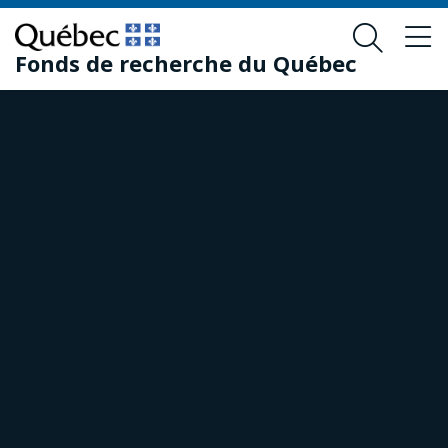
Passer
Passer
au
au
Fonds de recherche du Québec
contenu
pied
principal
de
page