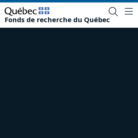
Passer
Passer
au
au
Fonds de recherche du Québec
contenu
pied
principal
de
page