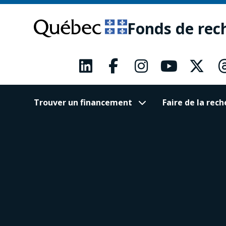
Passer
Passer
au
au
Fonds de rec
contenu
pied
principal
de
page
Trouver un financement
Faire de la re