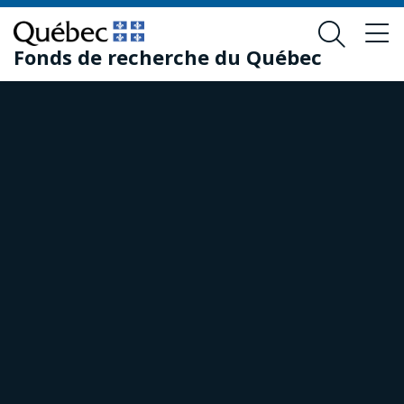
Passer
Passer
au
au
Fonds de recherche du Québec
contenu
pied
principal
de
page