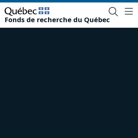
Passer
Passer
au
au
Fonds de recherche du Québec
contenu
pied
principal
de
page