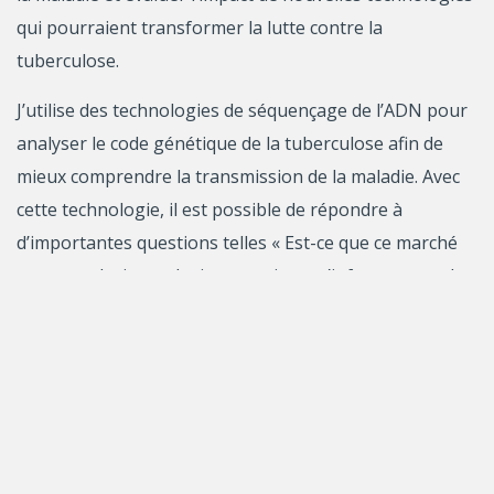
qui pourraient transformer la lutte contre la
tuberculose.
J’utilise des technologies de séquençage de l’ADN pour
analyser le code génétique de la tuberculose afin de
mieux comprendre la transmission de la maladie. Avec
cette technologie, il est possible de répondre à
d’importantes questions telles « Est-ce que ce marché
est un endroit ou plusieurs patients s’infectent avec la
tuberculose? » ou « Est qu’il y a de la transmission
continue de tuberculose dans ce village? ». Au Centre de
Recherche du CHUM, à Montréal, je développe de
nouvelles méthodes pour rapidement extraire et
analyser le matériel génétique de la tuberculose à
partir des échantillons cliniques de patients. À