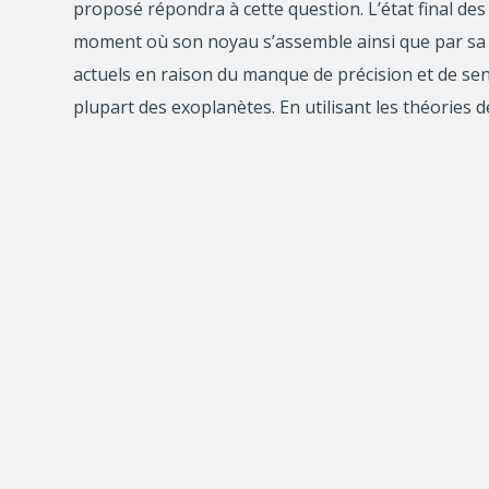
proposé répondra à cette question. L’état final de
moment où son noyau s’assemble ainsi que par sa 
actuels en raison du manque de précision et de sens
plupart des exoplanètes. En utilisant les théories d
je propose de développer un modèle théorique qui 
de leur naissance. La recherche proposée facilite
à partir des mesures de la composition de l’atmosph
Grace-Roman de la NASA.