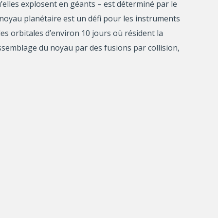
’elles explosent en géants – est déterminé par le
oyau planétaire est un défi pour les instruments
es orbitales d’environ 10 jours où résident la
’assemblage du noyau par des fusions par collision,
ètes et de retrouver le moment et les conditions
permettra de déduire l’emplacement de la formation
ationnelles telles que le télescope spatial Nancy-
Retour en haut