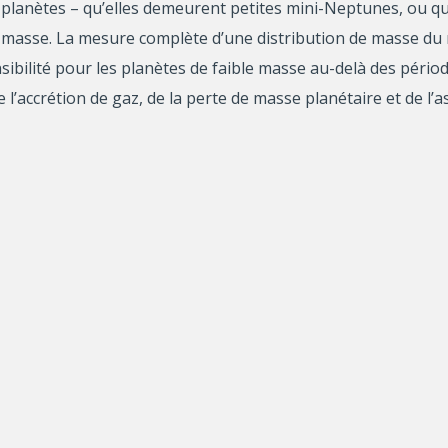
s planètes – qu’elles demeurent petites mini-Neptunes, ou qu
masse. La mesure complète d’une distribution de masse du n
ibilité pour les planètes de faible masse au-delà des périod
e l’accrétion de gaz, de la perte de masse planétaire et de l
prédit le masse du noyau pour une grande variété d’exoplan
ra l’interprétation des exoplanètes récemment découvertes, 
ère et guidera les futures missions des microlentilles gravit