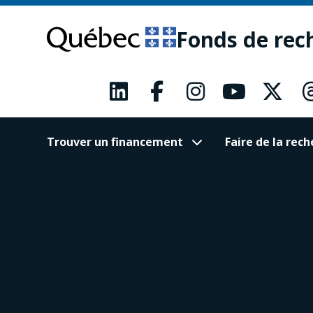
Passer
Passer
au
au
Fonds de rec
contenu
pied
principal
de
page
Trouver un financement
Faire de la re