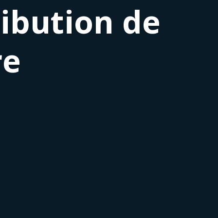
ribution de
re