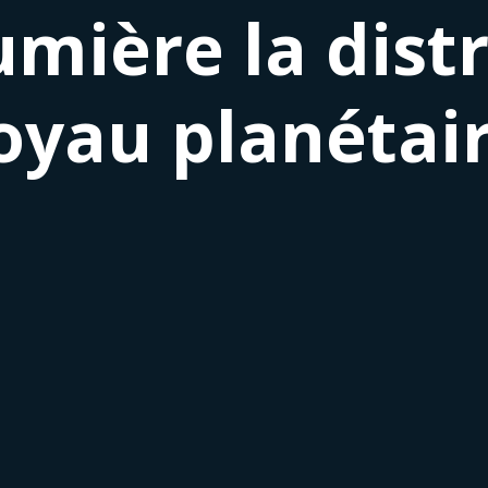
umière la dist
oyau planétai