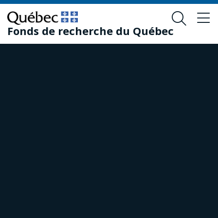
Passer
Passer
au
au
Fonds de recherche du Québec
contenu
pied
principal
de
page