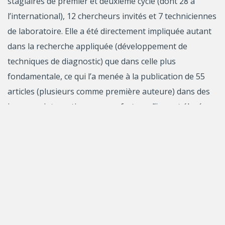
stagiaires de premier et deuxième cycle (dont 28 à
l’international), 12 chercheurs invités et 7 techniciennes
de laboratoire. Elle a été directement impliquée autant
dans la recherche appliquée (développement de
techniques de diagnostic) que dans celle plus
fondamentale, ce qui l’a menée à la publication de 55
articles (plusieurs comme première auteure) dans des
journaux internationaux avec facteur d’impact élevé.
Plusieurs techniques développées par Mme Lacouture
(tests PCR, isolement bactérien par séparation
immunomagnétique, développement d’anticorps
monoclonaux) sont présentement une référence
internationale en diagnostic de maladies infectieuses
bactériennes chez le porc. Mme Lacouture a activement
participé à des collaborations à l’international : elle n’a