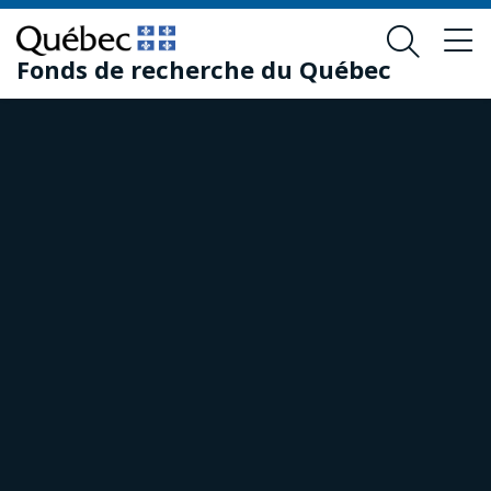
Passer
Passer
au
au
Fonds de recherche du Québec
contenu
pied
principal
de
page