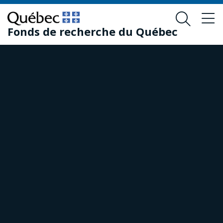
Passer
Passer
au
au
Fonds de recherche du Québec
contenu
pied
principal
de
page