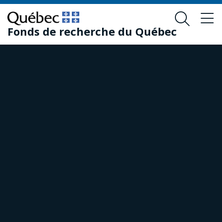
Passer
Passer
au
au
Fonds de recherche du Québec
contenu
pied
principal
de
page