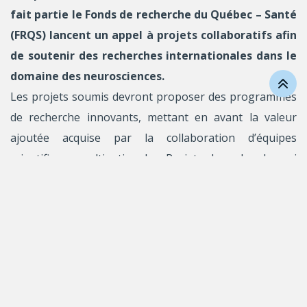
fait partie le Fonds de recherche du Québec – Santé
(FRQS) lancent un appel à projets collaboratifs afin
de soutenir des recherches internationales dans le
domaine des neurosciences.
Les projets soumis devront proposer des programmes
de recherche innovants, mettant en avant la valeur
ajoutée acquise par la collaboration d’équipes
scientifiques multinationales; Projets de recherche qui
traitent de questions importantes liées à la santé
mentale et aux troubles mentaux. Les projets devront
porter sur au moins un des axes thématiques suivants :
Recherche fondamentale sur les mécanismes de
pathogenèse, d’étiologie et de résilience des
troubles mentaux. Cela peut inclure le