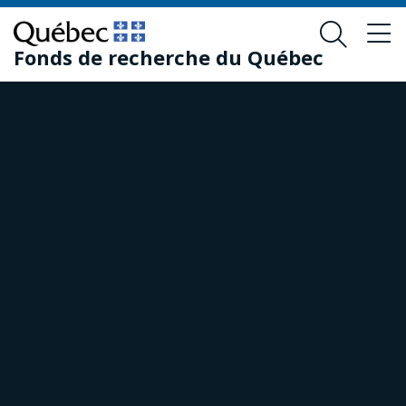
Passer
Passer
au
au
Fonds de recherche du Québec
contenu
pied
principal
de
page