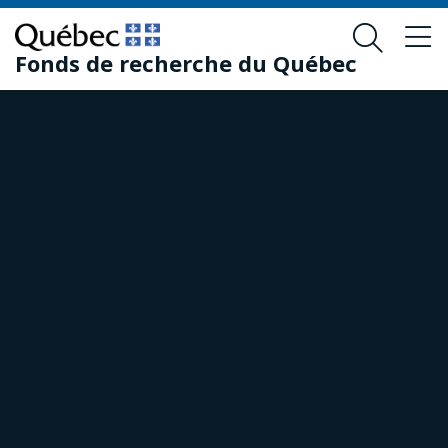
Passer
Passer
au
au
Fonds de recherche du Québec
contenu
pied
principal
de
page