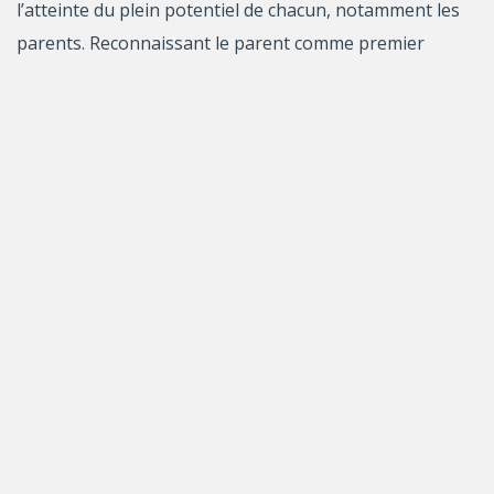
l’atteinte du plein potentiel de chacun, notamment les
parents. Reconnaissant le parent comme premier
éducateur de son enfant, le ministère met de l’avant
son rôle primordial dans l’adoption d’attitudes positives
envers l’école et son rôle de modèle pour l’enfant,
notamment pour des activités essentielles telles la
lecture, l’encadrement qu’il offre à son enfant, ainsi que
sa capacité à renforcer chez l’enfant les bonnes
habitudes de travail et les comportements socialement
valorisés. L’engagement des parents dans le parcours
scolaire détermine l’apprentissage et la réussite de leur
enfant. En contexte scolaire, l’engagement parental
peut se manifester de différentes façons, comme par le
suivi scolaire offert à l’enfant (p.ex. l’accompagner dans
ses devoirs et leçons), une forme d’engagement ciblée