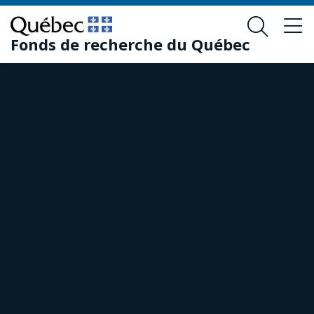
Passer
Passer
au
au
Fonds de recherche du Québec
contenu
pied
principal
de
page