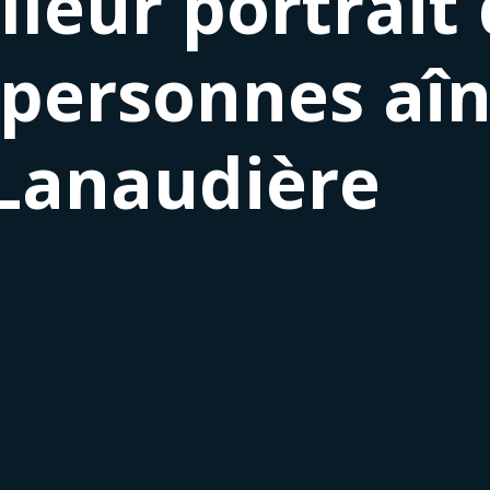
leur portrait 
 personnes aîn
 Lanaudière