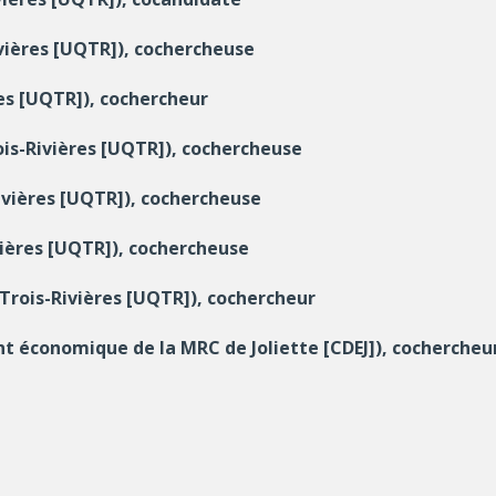
vières [UQTR]), cochercheuse
res [UQTR]), cochercheur
is-Rivières [UQTR]), cochercheuse
ivières [UQTR]), cochercheuse
vières [UQTR]), cochercheuse
 Trois-Rivières [UQTR]), cochercheur
 économique de la MRC de Joliette [CDEJ]), cochercheu
iences humaines et sociales