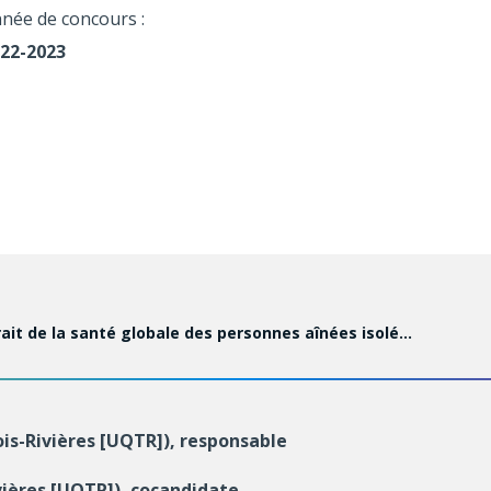
née de concours :
22-2023
rait de la santé globale des personnes aînées isolé…
is-Rivières [UQTR]), responsable
vières [UQTR]), cocandidate