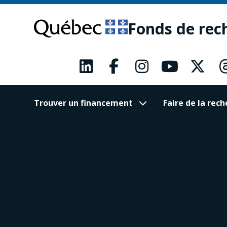
Passer
Passer
au
au
Fonds de rec
contenu
pied
principal
de
page
Trouver un financement
Faire de la re