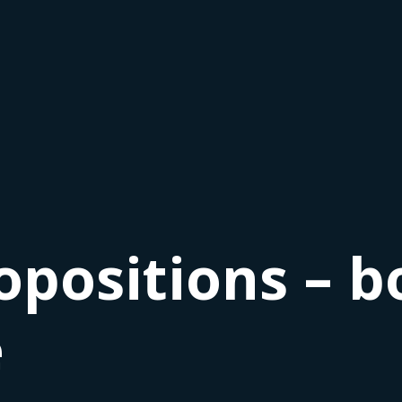
opositions – b
e