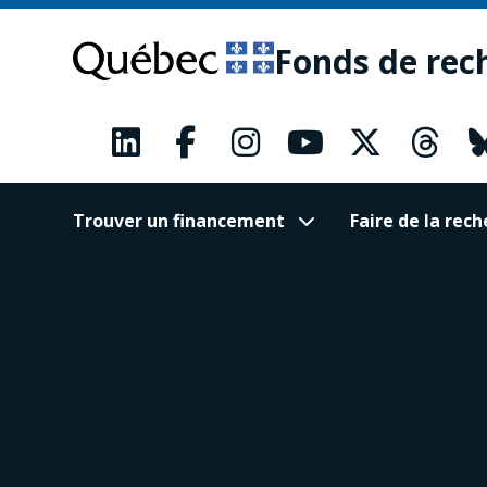
Passer
Passer
au
au
Fonds de rec
contenu
pied
principal
de
page
Trouver un financement
Faire de la re