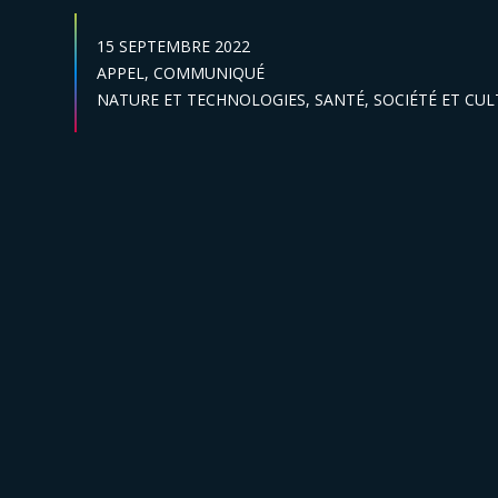
DATE DE PUBLICATION :
15 SEPTEMBRE 2022
Catégories :
APPEL,
COMMUNIQUÉ
Secteur :
NATURE ET TECHNOLOGIES,
SANTÉ,
SOCIÉTÉ ET CU