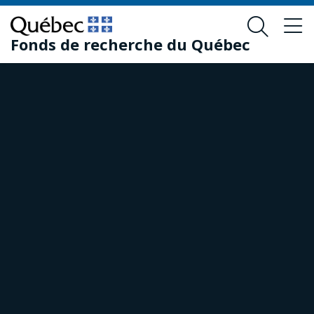
Passer
Passer
au
au
Fonds de recherche du Québec
contenu
pied
principal
de
page