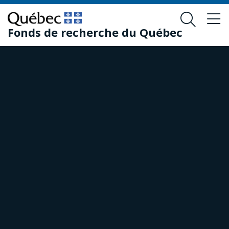
Passer
Passer
au
au
Fonds de recherche du Québec
contenu
pied
principal
de
page