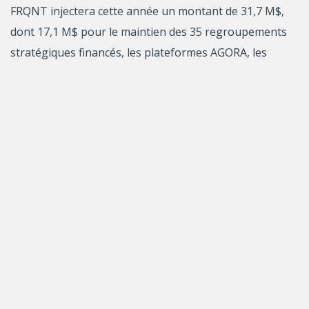
FRQNT injectera cette année un montant de 31,7 M$,
dont 17,1 M$ pour le maintien des 35 regroupements
stratégiques financés, les plateformes AGORA, les
appuis aux réseaux d’innovations ainsi que les 2
nouveaux catalyseurs d’innovation (regroupement
collège-université); 8,4 M$ pour les projets de
recherche (Équipe, Visage Municipal, Prisme, Dialogue
et Engagement) et 2,3 M$ pour des initiatives
internationales. De plus, le FRQNT contribue à hauteur
de 3,9 M$ dans les programmes liés aux Grands défis de
société (Audace ; Audace international Québec-
Luxembourg ; Plateforme intersectorielle sur le
vieillissement – Appel à solutions et Living Lab). Ces
montants incluent les dossiers en compétition, ainsi
que ceux pour lesquels le FRQNT s’est déjà engagé