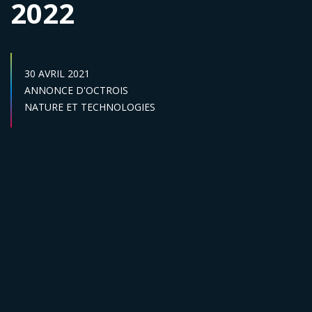
2022
DATE DE PUBLICATION :
30 AVRIL 2021
Catégories :
ANNONCE D'OCTROIS
Secteur :
NATURE ET TECHNOLOGIES