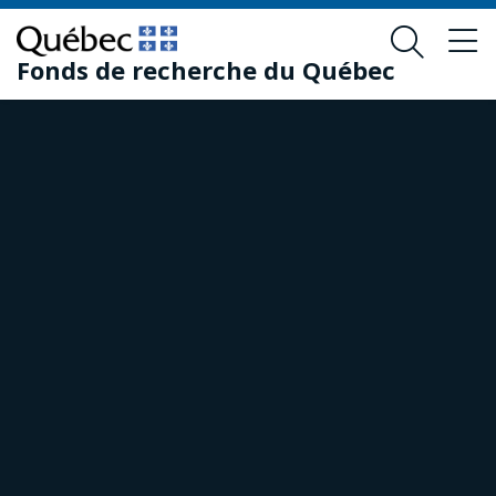
Passer
Passer
au
au
Fonds de recherche du Québec
contenu
pied
principal
de
page