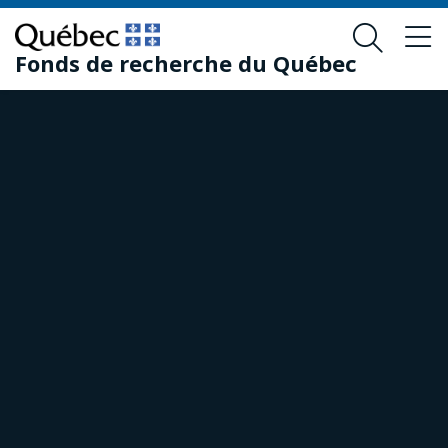
Passer
Passer
au
au
Fonds de recherche du Québec
contenu
pied
principal
de
page