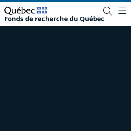
Passer
Passer
au
au
Fonds de recherche du Québec
contenu
pied
principal
de
page