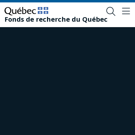
Passer
Passer
au
au
Fonds de recherche du Québec
contenu
pied
principal
de
page