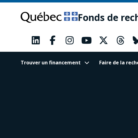
Passer
Passer
au
au
Fonds de rec
contenu
pied
principal
de
page
Trouver un financement
Faire de la re