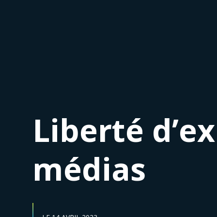
Liberté d’e
médias
DATE DE DÉBUT :