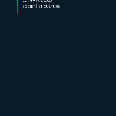
LE
14 AVRIL 2023
Secteur :
SOCIÉTÉ ET CULTURE