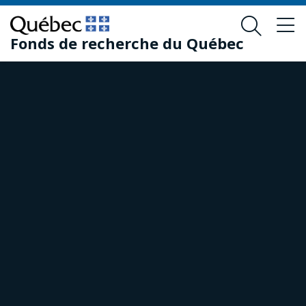
Passer
Passer
au
au
Fonds de recherche du Québec
contenu
pied
principal
de
page