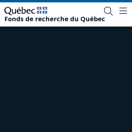
Passer
Passer
au
au
Fonds de recherche du Québec
contenu
pied
principal
de
page