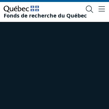
Passer
Passer
au
au
Fonds de recherche du Québec
contenu
pied
principal
de
page