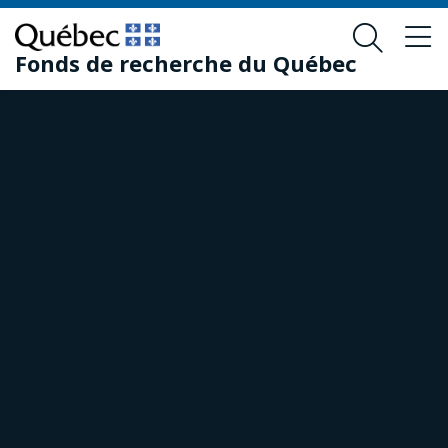
Passer
Passer
au
au
Fonds de recherche du Québec
contenu
pied
principal
de
page