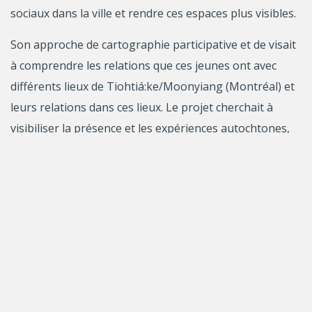
sociaux dans la ville et rendre ces espaces plus visibles.
Son approche de cartographie participative et de visait
à comprendre les relations que ces jeunes ont avec
différents lieux de Tiohtiá:ke/Moonyiang (Montréal) et
leurs relations dans ces lieux. Le projet cherchait à
visibiliser la présence et les expériences autochtones,
afin de répondre à la colonialité de l’espace urbain et
aux violences qui en découlent. Les activités se sont
déroulées en personne avec un premier groupe, puis
en ligne. Les participantes et participants créaient des
œuvres illustrant leurs espaces sociaux (dessins,
bricolages, etc.), puis en expliquaient la signification.
Ces récits ont permis de montrer la richesse des
imaginaires et des relations, ainsi qu’une grande