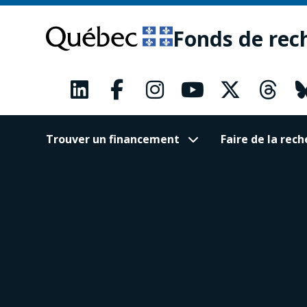
Passer
Passer
au
au
Fonds de rec
contenu
pied
principal
de
page
Trouver un financement
Faire de la re