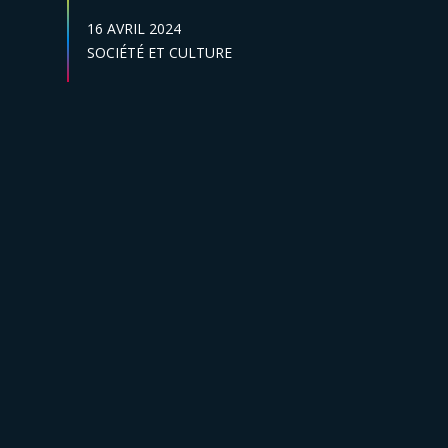
DATE DE PUBLICATION :
16 AVRIL 2024
Secteur :
SOCIÉTÉ ET CULTURE