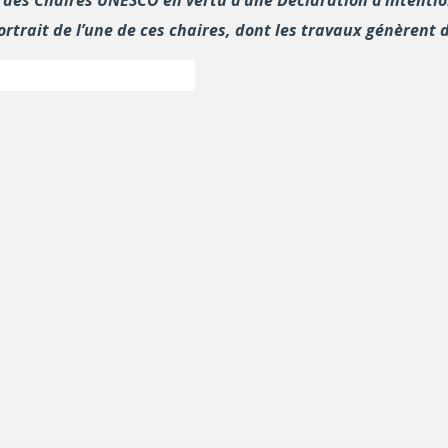
trait de l’une de ces chaires, dont les travaux génèrent d
on et de l’extrémisme violents
nan
, Université de Sherbrooke,
Ghayda Hassan
, Univ
tion et l’extrémisme violent. Les chercheurs et chercheuses d