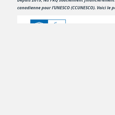
canadienne pour l’UNESCO (CCUNESCO). Voici le por
Chaire UNESCO en prévention de la radicalisati
Cotitulaires :
David Morin
et
Marie-Eve Carig
, Université Concordia
La répression ne suffit pas à enrayer la radicalisa