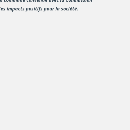
es impacts positifs pour la société.
ersité du Québec à Montréal, et
Vivek Venkatesh
e la
Chaire UNESCO-PREV
s’efforcent donc de