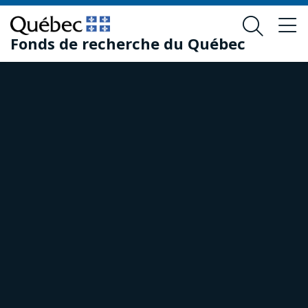
Passer
Passer
au
au
Fonds de recherche du Québec
contenu
pied
principal
de
page