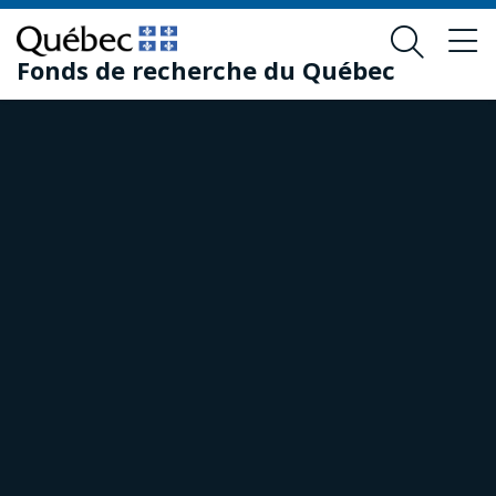
Passer
Passer
au
au
Fonds de recherche du Québec
contenu
pied
principal
de
page