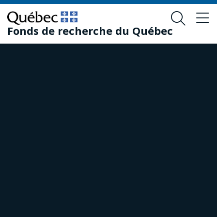
Passer
Passer
au
au
Fonds de recherche du Québec
contenu
pied
principal
de
page