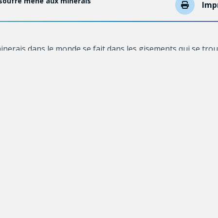
soufre mène aux minerais
Imp
minerais dans le monde se fait dans les gisements qui se tro
écouvert à ce niveau. Or, plusieurs minéraux sont essentiel
 émission de carbone.
tal Laflamme
, professeure de géologie et de génie géolog
la façon dont les gisements en profondeur se forment. L’obje
 trouvent souvent dans des endroits très éloignés et qu’il f
es souhaitent gagner du temps et réduire le risque financier
e ont utilisé le soufre, un des fluides qui transportent les m
nsuite exploitables. Les scientifiques voulaient comprendre le
ent les métaux. Ils ont d’abord caractérisé la réaction chim
our former des gisements riches en sulfures. Les réactions en