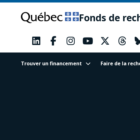
Passer
Passer
au
au
Fonds de rec
contenu
pied
principal
de
page
Trouver un financement
Faire de la re