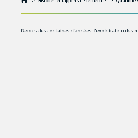
Histoires et rapports de recherche
Quand le 
Depuis des centaines d’années, l’exploitation des 
dernières années, aucun gisement majeur n’a été d
permettre la transition vers une économie à faible
Pour mieux identifier de nouveaux gisements,
Crys
méthodes d’exploration qui passent par l’étude de 
potentiellement exploitables. Or, comme ceux-ci se
suffisamment de matériaux à extraire, les industri
Pour ce faire, la professeure Laflamme et son équip
(dont l’or) et les précipitent dans des « pièges » e
mouvements dans la croûte terrestre et qui concentr
profondeur dans la croûte et qui libère le soufre p