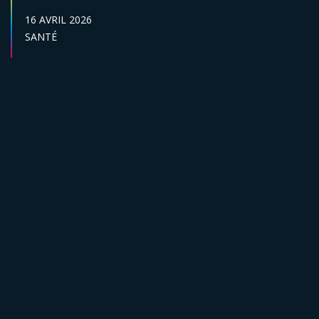
DATE DE PUBLICATION :
16 AVRIL 2026
Secteur :
SANTÉ