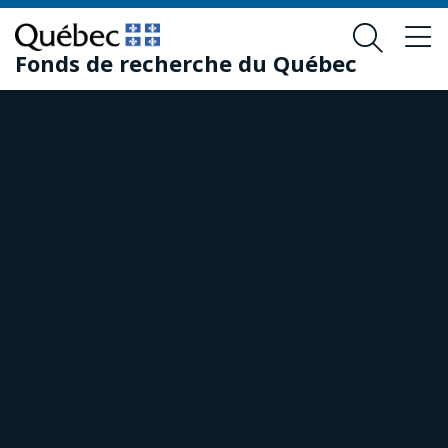
Passer
Passer
au
au
Fonds de recherche du Québec
contenu
pied
principal
de
page