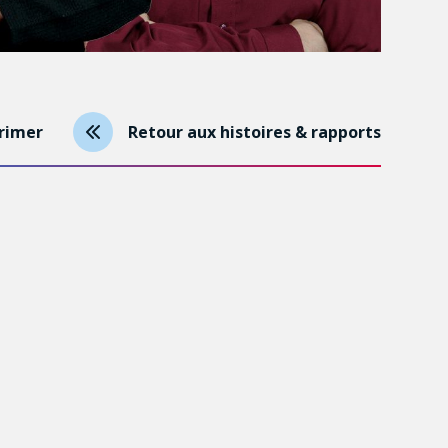
rimer
Retour aux histoires & rapports
of nucleic acid biomarkers from pathogens