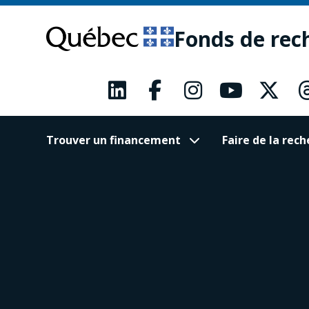
Passer
Passer
au
au
Fonds de rec
contenu
pied
principal
de
page
Trouver un financement
Faire de la re