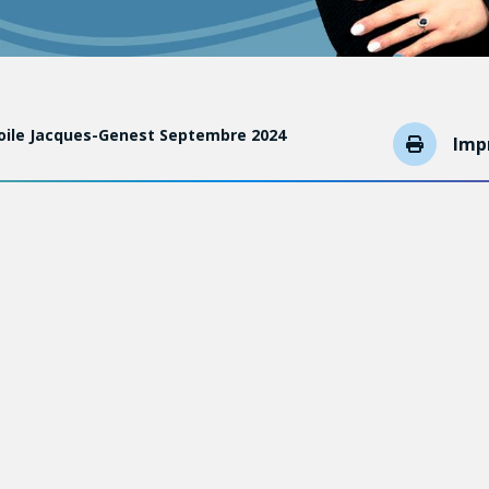
oile Jacques-Genest Septembre 2024
Imp
omédical
Gill
 microfluidics enables accelerated colorimetric quantification 