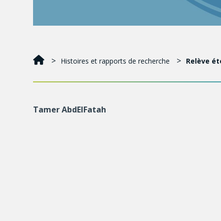
Histoires et rapports de recherche
Relève ét
Tamer AbdElFatah
Étudiant au doctorat en génie biologique et bi
Université McGill
Co-autrice principale
: Mahsa Jalali, Université Mc
Publication primée
:
Nanoplasmonic amplification in
Publiée dans
: Nature Nanotechnology