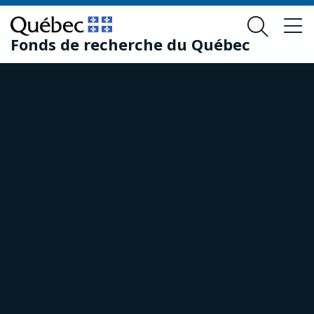
Passer
Passer
au
au
Fonds de recherche du Québec
contenu
pied
principal
de
page