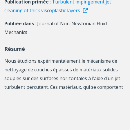
Publication primée
:
Turbulent impingement jet
cleaning of thick viscoplastic layers
Publiée dans
: Journal of Non-Newtonian Fluid
Mechanics
Résumé
Nous étudions expérimentalement le mécanisme de
nettoyage de couches épaisses de matériaux solides
souples sur des surfaces horizontales à l’aide d’un jet
turbulent percutant. Ces matériaux, qui se comportent
comme des solides jusqu’à ce qu’une contrainte de seuil
critique soit dépassée, présentent un comportement
d’écoulement fascinant lorsqu’ils sont exposés au jet.
Initialement, le jet creuse une cavité dans le matériau,