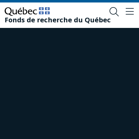
Passer
Passer
au
au
Fonds de recherche du Québec
contenu
pied
principal
de
page