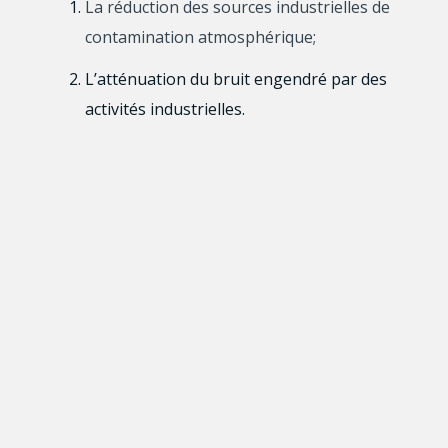
La réduction des sources industrielles de
contamination atmosphérique;
L’atténuation du bruit engendré par des
activités industrielles.
Projets de recherche d’une durée de deux ou trois
ans;
Enveloppe disponible : 4 178 860 $ incluant les
frais indirects de la recherche (27%);
Subvention pouvant atteindre 150 000 $ par an |
450 000 $ au total pour les projets de trois ans;
Projets réalisés en équipe d’au moins deux
chercheurs ou chercheuses œuvrant au Québec;
Contribution obligatoire au coût direct de la