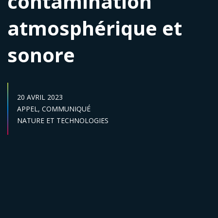
contamination
atmosphérique et
sonore
DATE DE PUBLICATION :
20 AVRIL 2023
Catégories :
APPEL,
COMMUNIQUÉ
Secteur :
NATURE ET TECHNOLOGIES