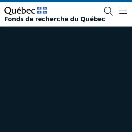
Passer
Passer
au
au
Fonds de recherche du Québec
contenu
pied
principal
de
page