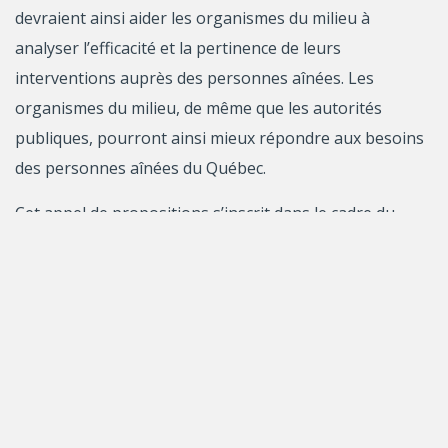
devraient ainsi aider les organismes du milieu à
analyser l’efficacité et la pertinence de leurs
interventions auprès des personnes aînées. Les
organismes du milieu, de même que les autorités
publiques, pourront ainsi mieux répondre aux besoins
des personnes aînées du Québec.
Cet appel de propositions s’inscrit dans le cadre du
programme Actions concertées du FRQSC. L’enveloppe
totale de ce concours est de 1 187 500 $ (incluant les
frais indirects de recherche).
Date limite – Prédemande (obligatoire) :
le 12 octobre
2022 à 16 h
.
er
Date limite – Demande de financement :
le 1
février
2023 à 16 h
.