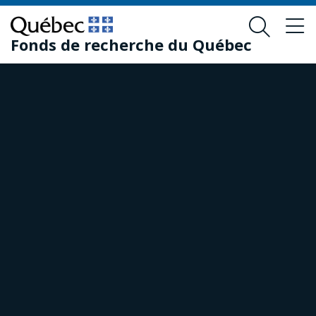
Passer
Passer
au
au
Fonds de recherche du Québec
contenu
pied
principal
de
page