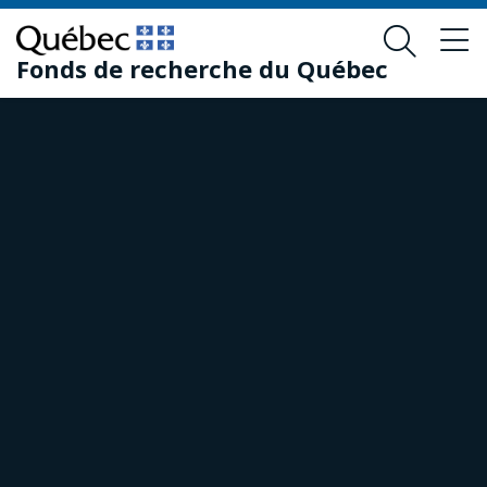
Passer
Passer
au
au
Fonds de recherche du Québec
contenu
pied
principal
de
page