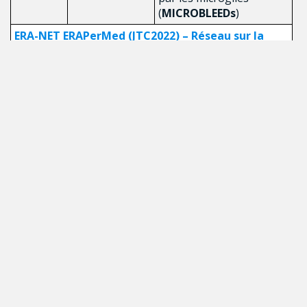
(
MICROBLEEDs
)
ERA-NET ERAPerMed (JTC2022) – Réseau sur la
Médecine Personnalisée
François-
Université de
Biomarqueurs urinaires
Michel
Sherbrooke
pour le diagnostic et la
Boisvert
surveillance du cancer de
la vessie : une étude
multicentrique pour
évaluer un outil de
diagnostic complet
(
UBIOBCA
)
EJP RD (JTC 2022) – Réseau sur les Maladies Rares
Arnaud
Université
Développement de
Droit
Laval
solutions diagnostiques
pour les troubles
neurodéveloppementaux
causés par un
dysfonctionnement du