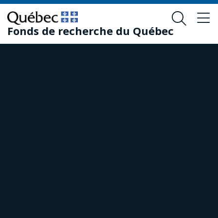
Passer
Passer
au
au
Fonds de recherche du Québec
contenu
pied
principal
de
page