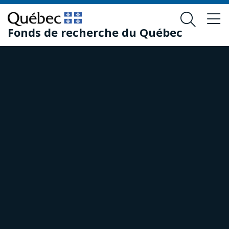
Passer
Passer
au
au
Fonds de recherche du Québec
contenu
pied
principal
de
page