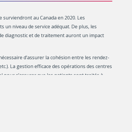
ie surviendront au Canada en 2020. Les
s un niveau de service adéquat. De plus, les
de diagnostic et de traitement auront un impact
nécessaire d’assurer la cohésion entre les rendez-
etc.). La gestion efficace des opérations des centres
l pour s’assurer que les patients sont traités à
ations dans les CTC. Le résultat attendu est un
des centres capables de traiter des milliers de