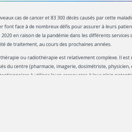
uveaux cas de cancer et 83 300 décès causés par cette malad
r font face à de nombreux défis pour assurer à leurs patient
2020 en raison de la pandémie dans les différents services 
acité de traitement, au cours des prochaines années.
thérapie ou radiothérapie est relativement complexe. Il est 
isés du centre (pharmacie, imagerie, dosimétriste, physicien, 
stionnaires à utiliser leurs ressources à leur plein potentie
itatifs nécessaires à la planification et à la gestion des opér
stion efficace des ressources humaines et matérielles pour 