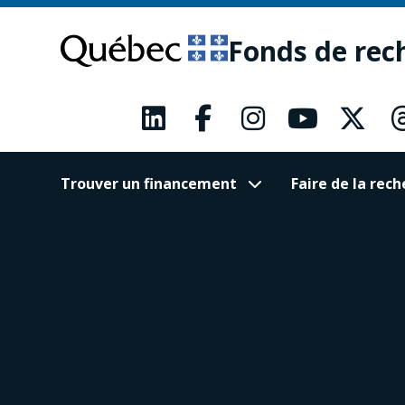
Passer
Passer
au
au
Fonds de rec
contenu
pied
principal
de
page
Trouver un financement
Faire de la re