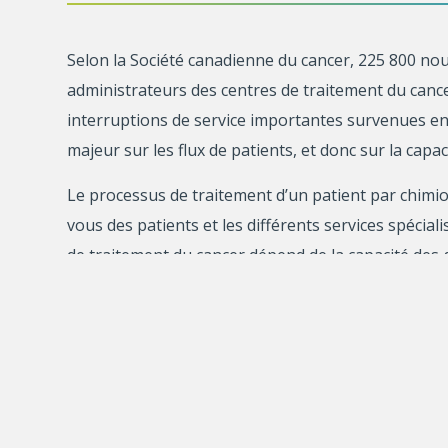
Selon la Société canadienne du cancer, 225 800 no
administrateurs des centres de traitement du cance
interruptions de service importantes survenues en 
majeur sur les flux de patients, et donc sur la cap
Le processus de traitement d’un patient par chimio
vous des patients et les différents services spécial
de traitement du cancer dépend de la capacité des ge
temps.
Il est donc essentiel de développer les outils quant
ensemble de nouvelles approches permettant une ge
patients par an.