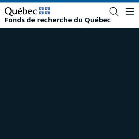
Passer
Passer
au
au
Fonds de recherche du Québec
contenu
pied
principal
de
page