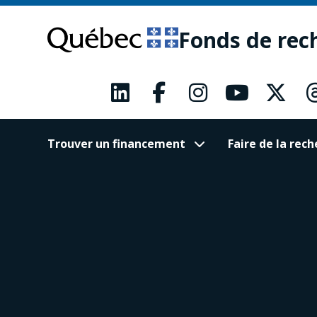
Passer
Passer
au
au
Fonds de rec
contenu
pied
principal
de
page
Trouver un financement
Faire de la re