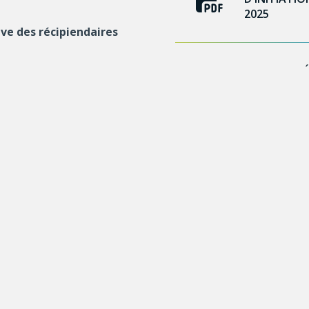
2025
ive des récipiendaires
LISTE DES R
D'INITIATIO
2024
LISTE DES R
D'INITIATIO
2023