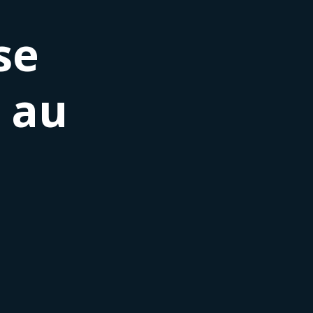
se
e au