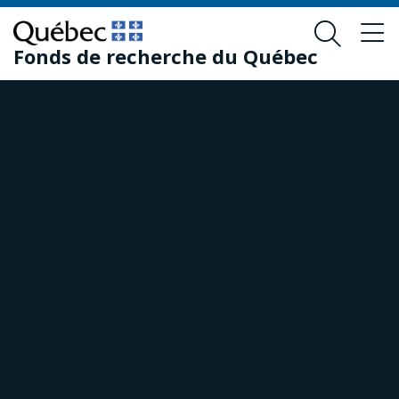
Passer
Passer
au
au
Fonds de recherche du Québec
contenu
pied
principal
de
page