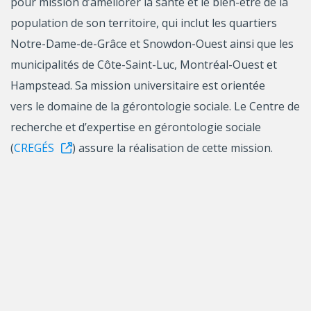
pour mission d’améliorer la santé et le bien-être de la
population de son territoire, qui inclut les quartiers
Notre-Dame-de-Grâce et Snowdon-Ouest ainsi que les
municipalités de Côte-Saint-Luc, Montréal-Ouest et
Hampstead. Sa mission universitaire est orientée
vers le domaine de la gérontologie sociale. Le Centre de
recherche et d’expertise en gérontologie sociale
(
CREGÉS
) assure la réalisation de cette mission.
Axes de recherche
Les multiples vieillissements et leurs
représentations
Les environnements sociaux et les milieux de vie
des personnes âgées