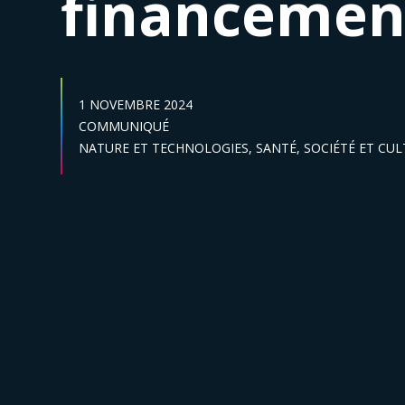
financemen
DATE DE PUBLICATION :
1 NOVEMBRE 2024
Catégories :
COMMUNIQUÉ
Secteur :
NATURE ET TECHNOLOGIES,
SANTÉ,
SOCIÉTÉ ET CU