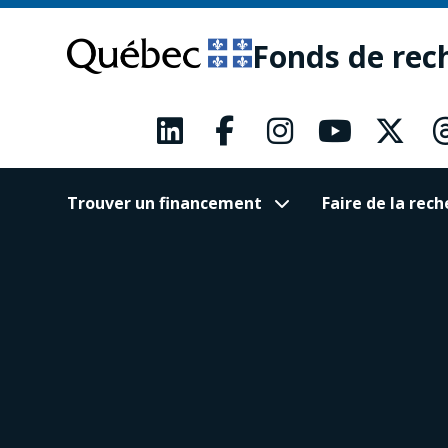
Passer
Passer
au
au
Fonds de rec
contenu
pied
principal
de
page
Trouver un financement
Faire de la re