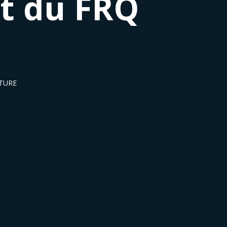
t du FRQ
LTURE