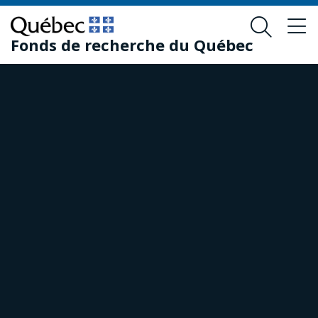
Passer
Passer
au
au
Fonds de recherche du Québec
contenu
pied
principal
de
page