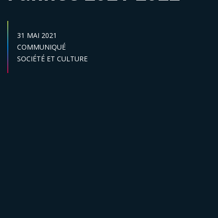
DATE DE PUBLICATION :
31 MAI 2021
Catégories :
COMMUNIQUÉ
Secteur :
SOCIÉTÉ ET CULTURE