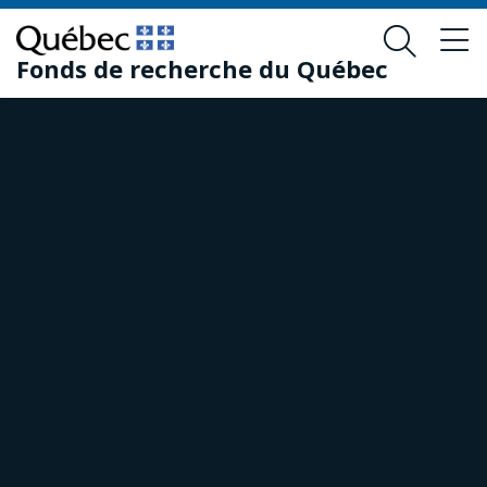
Passer
Passer
au
au
Fonds de recherche du Québec
contenu
pied
principal
de
page