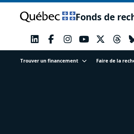
Passer
Passer
au
au
Fonds de rec
contenu
pied
principal
de
page
Trouver un financement
Faire de la re