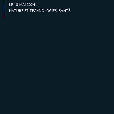
DATE DE DÉBUT :
LE
18 MAI 2024
Secteur :
NATURE ET TECHNOLOGIES,
SANTÉ