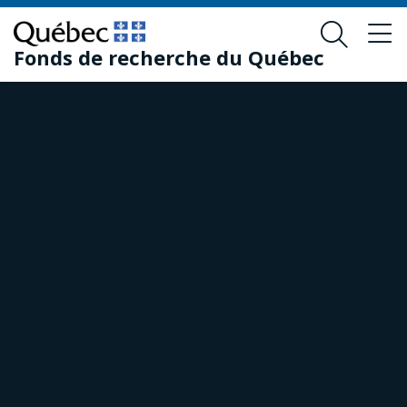
Passer
Passer
au
au
Fonds de recherche du Québec
contenu
pied
principal
de
page